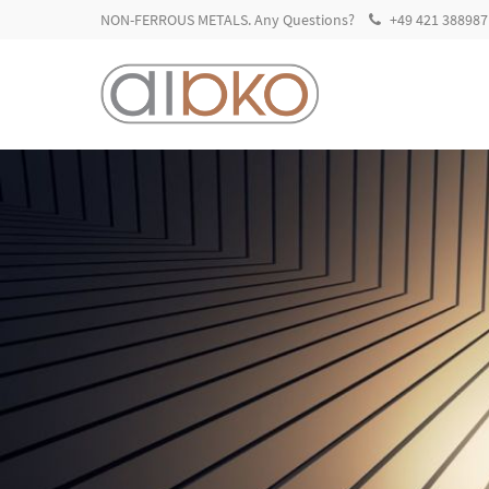
NON-FERROUS METALS. Any Questions?
+49 421 388987