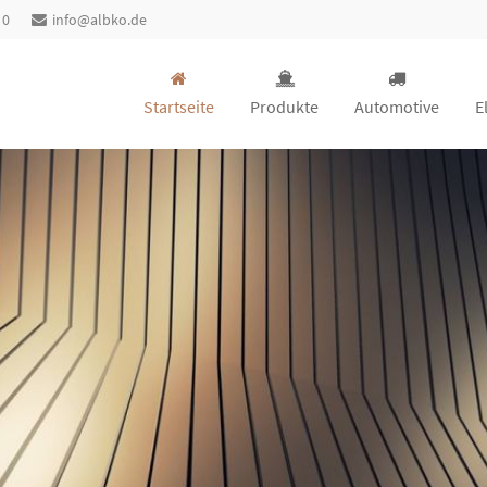
 0
info@albko.de
Startseite
Produkte
Automotive
E