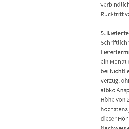
verbindlic
Rücktritt v
5. Liefert
Schriftlic
Liefertermi
ein Monat 
bei Nichtl
Verzug, oh
albko Ansp
Höhe von 2
höchstens 
dieser Höh
Nachweis e