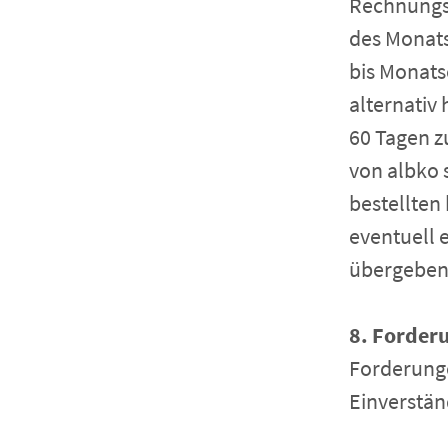
Rechnungs-
des Monat
bis Monats
alternativ
60 Tagen z
von albko s
bestellten
eventuell 
übergeben
8. Forder
Forderunge
Einverstän