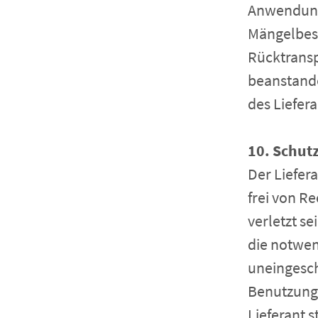
Anwendung.
Mängelbes
Rücktransp
beanstande
des Liefer
10. Schut
Der Liefer
frei von Re
verletzt se
die notwen
uneingeschr
Benutzung 
Lieferant s