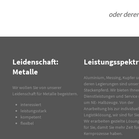
oder dere
Leidenschaft:
Leistungsspekt
Metalle
Aluminium, Messing, Kupfer 
deren Legierungen sind unser
Wir wollen Sie von unserer
Steckenpferd. Wir bieten Ihne
Leidenschaft für Metalle begeistern.
Dienstleistungen und Service
um NE- Halbzeuge. Von der
interessiert
Anarbeitung bis zur individue
leistungsstark
Logistiklösung, wir sind für Sie
kompetent
Wir erarbeiten gezielte Lösun
flexibel
für Sie, damit Sie mehr Zeit für
Kernprozesse haben.