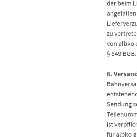
der beim L
angefallen
Lieferverz
zu vertrete
von albko 
§ 649 BGB.
6. Versan
Bahnversan
entstehend
Sendung se
Teilenumme
ist verpfli
für albko 