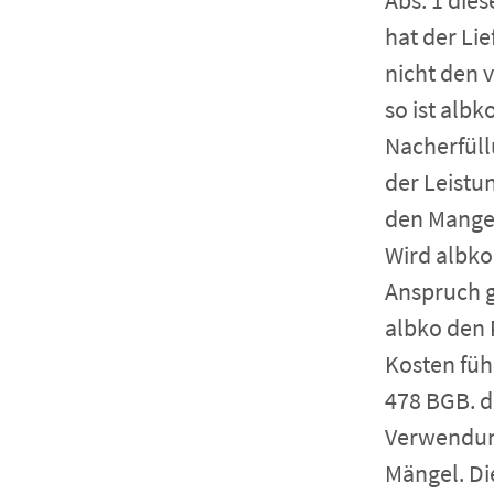
Abs. 1 dies
hat der Li
nicht den 
so ist alb
Nacherfüll
der Leistu
den Mangel
Wird albko
Anspruch g
albko den 
Kosten füh
478 BGB. d
Verwendung
Mängel. Di