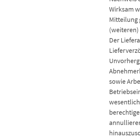
Wirksam we
Mitteilung
(weiteren)
Der Liefera
Lieferverz
Unvorherge
Abnehmerbe
sowie Arbe
Betriebsei
wesentlich
berechtige
annulliere
hinauszusch