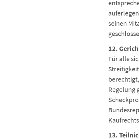
entspreche
auferlegen
seinen Mit
geschloss
12. Geric
Für alle s
Streitigkei
berechtigt
Regelung g
Scheckproz
Bundesrep
Kaufrechts
13. Teilni