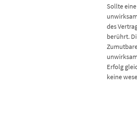
Sollte ein
unwirksam 
des Vertra
berührt. D
Zumutbaren
unwirksame
Erfolg gle
keine wese